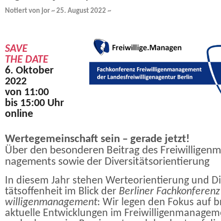
Notiert von jor ~ 25. August 2022 ~
SAVE
THE
DATE
6. Oktober
2022
von 11:00
bis 15:00 Uhr
online
Wer­te­ge­mein­schaft sein – ge­ra­de jetzt!
Über den be­son­de­ren Bei­trag des Frei­wil­li­gen­
nage­ments so­wie der Diversitätsorientierung
In die­sem Jahr ste­hen Wer­te­ori­en­tie­rung und Di­
täts­of­fen­heit im Blick der
Ber­li­ner Fach­kon­fe­renz
wil­li­gen­ma­nage­ment
: Wir le­gen den Fo­kus auf 
ak­tu­el­le Ent­wick­lun­gen im Frei­wil­li­gen­ma­nage­