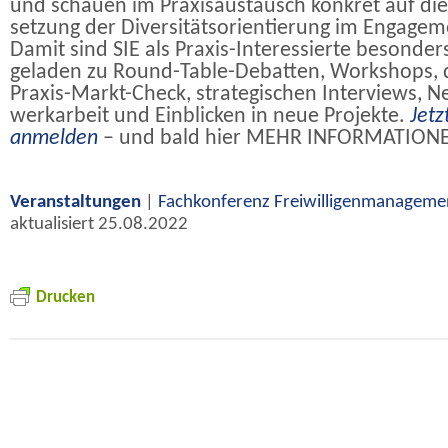
und schau­en im Pra­xis­aus­tausch
kon­kret auf di
set­zung der Di­ver­si­täts­ori­en­tie­rung im En­ga­ge­
Da­mit sind
SIE
als Pra­xis-In­ter­es­sier­te be­son­der
ge­la­den zu Round-Ta­ble-De­bat­ten, Work­shops
Pra­xis-Markt-Check, stra­te­gi­schen In­ter­views, N
werk­ar­beit und Ein­bli­cken in neue Pro­jek­te.
Jetz
an­mel­den
– und bald hier
MEHR
INFORMATION
Ver­an­stal­tun­gen
|
Fach­kon­fe­renz Frei­wil­li­gen­ma­nage­m
ak­tua­li­siert 25.08.2022
Dru­cken